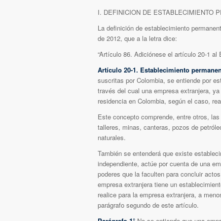
I. DEFINICION DE ESTABLECIMIENTO
La definición de establecimiento permanente
de 2012, que a la letra dice:
“Artículo 86. Adiciónese el artículo 20-1 al 
Artículo 20-1. Establecimiento permanen
suscritas por Colombia, se entiende por es
través del cual una empresa extranjera, ya 
residencia en Colombia, según el caso, real
Este concepto comprende, entre otros, las 
talleres, minas, canteras, pozos de petróle
naturales.
También se entenderá que existe estableci
independiente, actúe por cuenta de una empr
poderes que la faculten para concluir acto
empresa extranjera tiene un establecimien
realice para la empresa extranjera, a meno
parágrafo segundo de este artículo.
Parágrafo 1°.
No se entiende que una empr