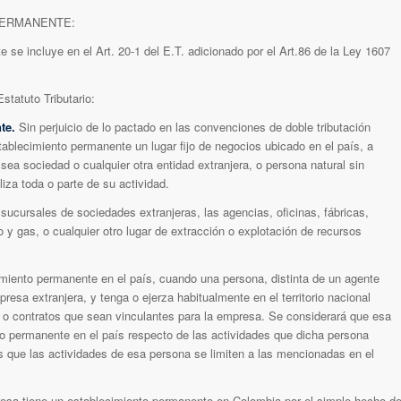
 PERMANENTE:
 se incluye en el Art. 20-1 del E.T. adicionado por el Art.86 de la Ley 1607
Estatuto Tributario:
te.
Sin perjuicio de lo pactado en las convenciones de doble tributación
tablecimiento permanente un lugar fijo de negocios ubicado en el país, a
sea sociedad o cualquier otra entidad extranjera, o persona natural sin
iza toda o parte de su actividad.
sucursales de sociedades extranjeras, las agencias, oficinas, fábricas,
o y gas, o cualquier otro lugar de extracción o explotación de recursos
miento permanente en el país, cuando una persona, distinta de un agente
esa extranjera, y tenga o ejerza habitualmente en el territorio nacional
s o contratos que sean vinculantes para la empresa. Se considerará que esa
to permanente en el país respecto de las actividades que dicha persona
s que las actividades de esa persona se limiten a las mencionadas en el
esa tiene un establecimiento permanente en Colombia por el simple hecho d