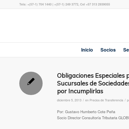
Tels: +(57-1) 704 1440 | +(57-1) 249 3772, Cel +57 313 2939055
Inicio
Socios
Se
Obligaciones Especiales 
Sucursales de Sociedades
por Incumplirlas
/
/
diciembre 5, 2013
en
Precios de Transferencia
p
Por: Gustavo Humberto Cote Peña
Socio Director Consultoría Tributaria 