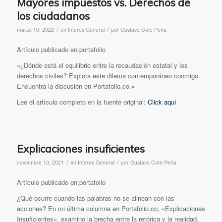
Mayores impuestos vs. Derechos de
los ciudadanos
/
/
marzo 10, 2022
en
Interes General
por
Gustavo Cote Peña
Artículo publicado en:portafolio
«¿Dónde está el equilibrio entre la recaudación estatal y los
derechos civiles? Explora este dilema contemporáneo conmigo.
Encuentra la discusión en Portafolio.co.»
Lee el artículo completo en la fuente original:
Click aquí
Explicaciones insuficientes
/
/
noviembre 10, 2021
en
Interes General
por
Gustavo Cote Peña
Artículo publicado en:portafolio
¿Qué ocurre cuando las palabras no se alinean con las
acciones? En mi última columna en Portafolio.co, «Explicaciones
Insuficientes», examino la brecha entre la retórica y la realidad,