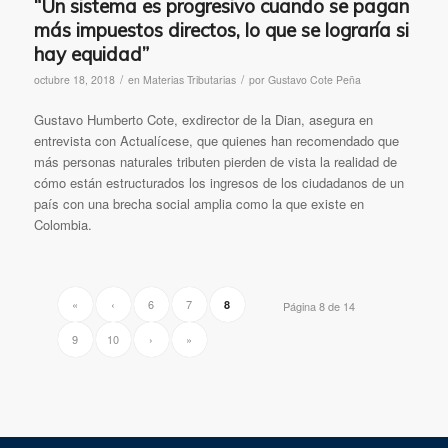
“Un sistema es progresivo cuando se pagan
más impuestos directos, lo que se lograría si
hay equidad”
/
/
octubre 18, 2018
en
Materias Tributarias
por
Gustavo Cote Peña
Gustavo Humberto Cote, exdirector de la Dian, asegura en
entrevista con Actualícese, que quienes han recomendado que
más personas naturales tributen pierden de vista la realidad de
cómo están estructurados los ingresos de los ciudadanos de un
país con una brecha social amplia como la que existe en
Colombia.
«
‹
6
7
8
Página 8 de 14
9
10
›
»