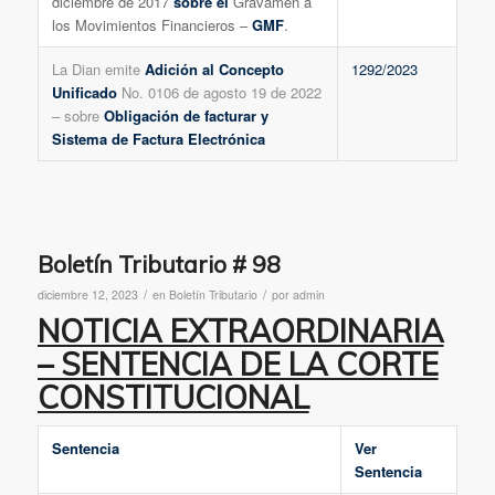
diciembre de 2017
sobre el
Gravamen a
los Movimientos Financieros –
GMF
.
La Dian emite
Adición al Concepto
1292/2023
Unificado
No. 0106 de agosto 19 de 2022
– sobre
Obligación de facturar y
Sistema de Factura Electrónica
Boletín Tributario # 98
/
/
diciembre 12, 2023
en
Boletín Tributario
por
admin
NOTICIA EXTRAORDINARIA
– SENTENCIA DE LA CORTE
CONSTITUCIONAL
Sentencia
Ver
Sentencia