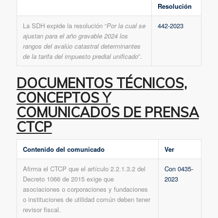
Resolución
La SDH expide la resolución “
Por la cual se
442-2023
ajustan para el año gravable 2024 los
rangos del avalúo catastral determinantes
de la tarifa del impuesto predial unificado
”.
DOCUMENTOS TÉCNICOS,
CONCEPTOS Y
COMUNICADOS DE PRENSA
CTCP
Contenido del comunicado
Ver
Afirma el CTCP que el artículo 2.2.1.3.2 del
Con 0435-
Decreto 1066 de 2015 exige que
2023
asociaciones o corporaciones y fundaciones
o instituciones de utilidad común deben tener
revisor fiscal.