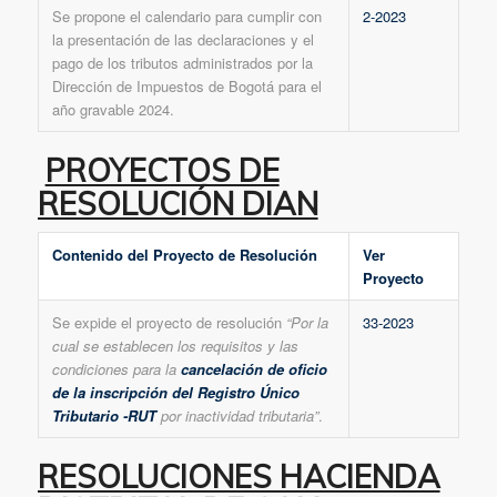
Se propone el calendario para cumplir con
2-2023
la presentación de las declaraciones y el
pago de los tributos administrados por la
Dirección de Impuestos de Bogotá para el
año gravable 2024.
PROYECTOS DE
RESOLUCIÓN DIAN
Contenido del Proyecto de Resolución
Ver
Proyecto
Se expide el proyecto de resolución
“Por la
33-2023
cual se establecen los requisitos y las
condiciones para la
cancelación de oficio
de la inscripción del Registro Único
Tributario -RUT
por inactividad tributaria”
.
RESOLUCIONES HACIENDA