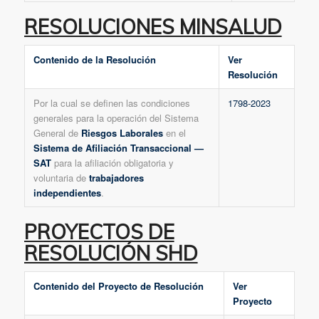
RESOLUCIONES MINSALUD
Contenido de la Resolución
Ver
Resolución
Por la cual se definen las condiciones
1798-2023
generales para la operación del Sistema
General de
Riesgos Laborales
en el
Sistema de Afiliación Transaccional —
SAT
para la afiliación obligatoria y
voluntaria de
trabajadores
independientes
.
PROYECTOS DE
RESOLUCIÓN SHD
Contenido del Proyecto de Resolución
Ver
Proyecto