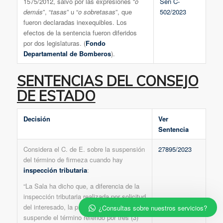
1575/2012, salvo por las expresiones “
o
Sen C-
demás
”, “
tasas
” u “
o sobretasas
”, que
502/2023
fueron declaradas inexequibles. Los
efectos de la sentencia fueron diferidos
por dos legislaturas. (
Fondo
Departamental de Bomberos
).
SENTENCIAS DEL CONSEJO
DE ESTADO
Decisión
Ver
Sentencia
Considera el C. de E. sobre la suspensión
27895/2023
del término de firmeza cuando hay
inspección tributaria
:
“La Sala ha dicho que, a diferencia de la
inspección tributaria realizada por solicitud
del interesado, la practicada de oficio
¿Consultas sobre nuestros servicios?
suspende el término referido por tres (3)