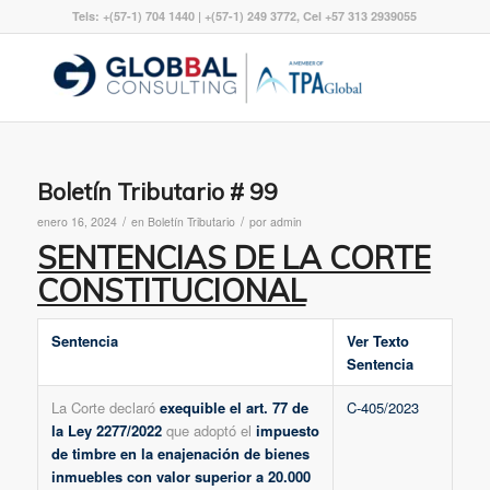
Tels: +(57-1) 704 1440 | +(57-1) 249 3772, Cel +57 313 2939055
Boletín Tributario # 99
/
/
enero 16, 2024
en
Boletín Tributario
por
admin
SENTENCIAS DE LA CORTE
CONSTITUCIONAL
Sentencia
Ver Texto
Sentencia
La Corte declaró
exequible el art. 77 de
C-405/2023
la Ley 2277/2022
que adoptó el
impuesto
de timbre en la enajenación de bienes
inmuebles con valor superior a 20.000