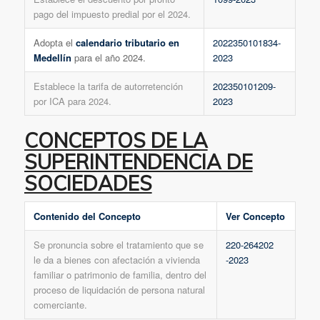
pago del impuesto predial por el 2024.
Adopta el
calendario tributario en
2022350101834-
Medellín
para el año 2024.
2023
Establece la tarifa de autorretención
202350101209-
por ICA para 2024.
2023
CONCEPTOS DE LA
SUPERINTENDENCIA DE
SOCIEDADES
Contenido del Concepto
Ver Concepto
Se pronuncia sobre el tratamiento que se
220-264202
le da a bienes con afectación a vivienda
-2023
familiar o patrimonio de familia, dentro del
proceso de liquidación de persona natural
comerciante.