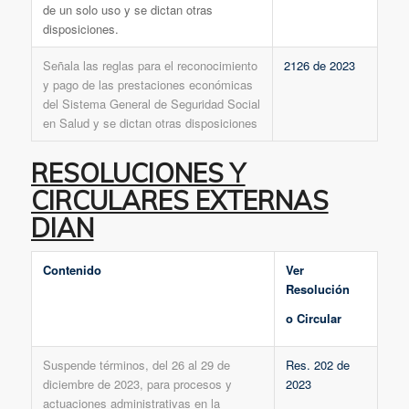
de un solo uso y se dictan otras
disposiciones.
Señala las reglas para el reconocimiento
2126 de 2023
y pago de las prestaciones económicas
del Sistema General de Seguridad Social
en Salud y se dictan otras disposiciones
RESOLUCIONES Y
CIRCULARES EXTERNAS
DIAN
Contenido
Ver
Resolución
o Circular
Suspende términos, del 26 al 29 de
Res. 202 de
diciembre de 2023, para procesos y
2023
actuaciones administrativas en la